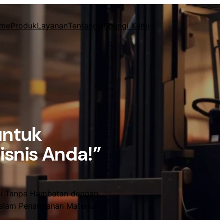
me
Produk
Layanan
Tentang
Hubungi Kami
 untuk
isnis Anda!”
asi Tanpa Hambatan dengan
dalam Penanganan Material!