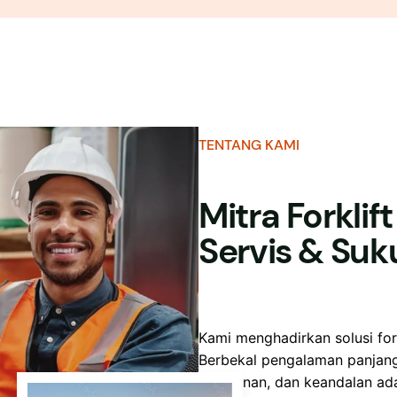
TENTANG KAMI
Mitra Forklif
Servis & Su
Kami menghadirkan solusi fo
Berbekal pengalaman panjang 
keamanan, dan keandalan adal